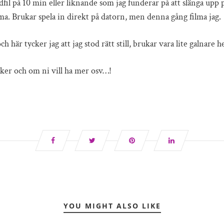
fil på 10 min eller liknande som jag funderar på att slänga upp 
ma. Brukar spela in direkt på datorn, men denna gång filma jag.
och här tycker jag att jag stod rätt still, brukar vara lite galnare h
er och om ni vill ha mer osv…!
YOU MIGHT ALSO LIKE