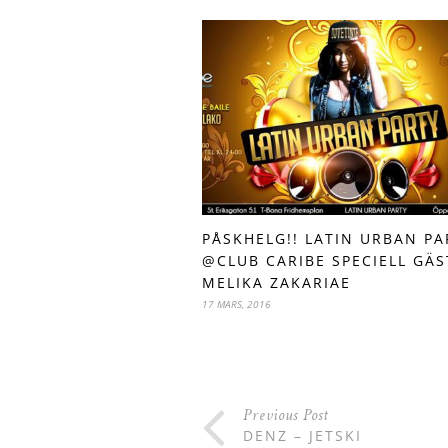
PÅSKHELG!! LATIN URBAN PA
@CLUB CARIBE SPECIELL GÄS
MELIKA ZAKARIAE
17 MARS, 2016
Previous Post
DENZ – JETSKI