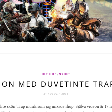
,
HIP HOP
NYHET
SION MED DUVETINTE TRA
31 AUGUSTI, 2014
lite skön Trap musik som jag mixade ihop. Själva videon är 17 m