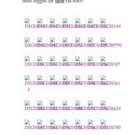
men loggan får
inte
tas bort!