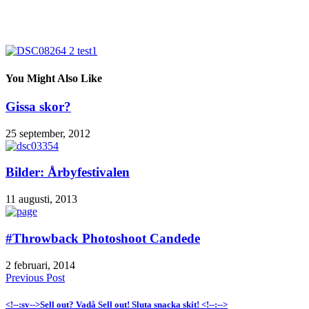
You Might Also Like
Gissa skor?
25 september, 2012
Bilder: Årbyfestivalen
11 augusti, 2013
#Throwback Photoshoot Candede
2 februari, 2014
Previous Post
<!--:sv-->Sell out? Vadå Sell out! Sluta snacka skit! <!--:-->