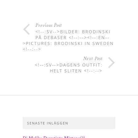
Previous Post
<!--:SV-->BILDER: BRODINSKI
PÅ DEBASER <!--:--><!--:EN--
>PICTURES: BRODINSKI IN SWEDEN
<!--:-->
Next Post
<!--:SV-->DAGENS OUTFIT:
HELT SLITEN <!--:-->
SENASTE INLÄGGEN