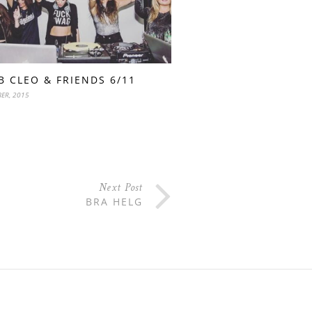
B CLEO & FRIENDS 6/11
ER, 2015
Next Post
BRA HELG