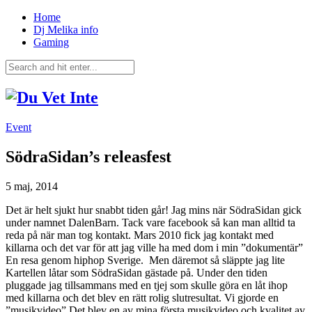
Home
Dj Melika info
Gaming
Event
SödraSidan’s releasfest
5 maj, 2014
Det är helt sjukt hur snabbt tiden går! Jag mins när SödraSidan gick
under namnet DalenBarn. Tack vare facebook så kan man alltid ta
reda på när man tog kontakt. Mars 2010 fick jag kontakt med
killarna och det var för att jag ville ha med dom i min ”dokumentär”
En resa genom hiphop Sverige. Men däremot så släppte jag lite
Kartellen låtar som SödraSidan gästade på. Under den tiden
pluggade jag tillsammans med en tjej som skulle göra en låt ihop
med killarna och det blev en rätt rolig slutresultat. Vi gjorde en
”musikvideo” Det blev en av mina första musikvideo och kvalitet av