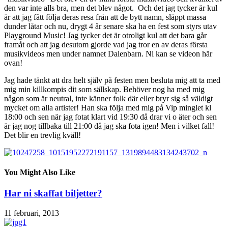
den var inte alls bra, men det blev något. Och det jag tycker är kul
är att jag fått följa deras resa från att de bytt namn, släppt massa
dunder låtar och nu, drygt 4 år senare ska ha en fest som styrs utav
Playground Music! Jag tycker det är otroligt kul att det bara går
framåt och att jag desutom gjorde vad jag tror en av deras första
musikvideos men under namnet Dalenbarn. Ni kan se videon här
ovan!
Jag hade tänkt att dra helt själv på festen men besluta mig att ta med
mig min killkompis dit som sällskap. Behöver nog ha med mig
någon som är neutral, inte känner folk där eller bryr sig så väldigt
mycket om alla artister! Han ska följa med mig på Vip minglet kl
18:00 och sen när jag fotat klart vid 19:30 då drar vi o äter och sen
är jag nog tillbaka till 21:00 då jag ska fota igen! Men i vilket fall!
Det blir en trevlig kväll!
You Might Also Like
Har ni skaffat biljetter?
11 februari, 2013