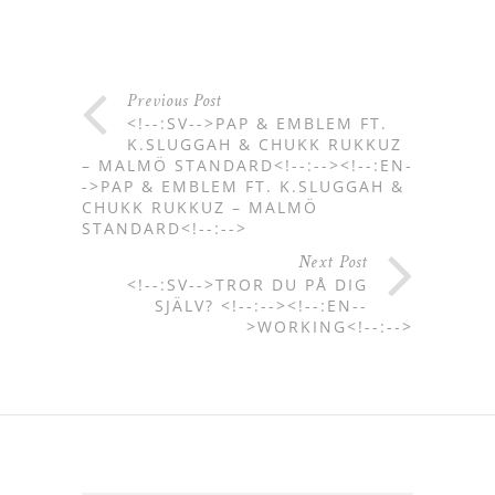
Previous Post
<!--:SV-->PAP & EMBLEM FT.
K.SLUGGAH & CHUKK RUKKUZ
– MALMÖ STANDARD<!--:--><!--:EN-
->PAP & EMBLEM FT. K.SLUGGAH &
CHUKK RUKKUZ – MALMÖ
STANDARD<!--:-->
Next Post
<!--:SV-->TROR DU PÅ DIG
SJÄLV? <!--:--><!--:EN--
>WORKING<!--:-->