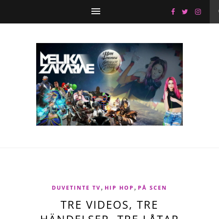
,
,
DUVETINTE TV
HIP HOP
PÅ SCEN
TRE VIDEOS, TRE
HÄNDELSER, TRE LÅTAR