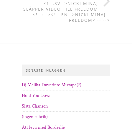
<!--:SV-->NICKI MINAJ
SLÄPPER VIDEO TILL FREEDOM
<!--:--><!--:EN-->NICKI MINAJ –
FREEDOM<!--:-->
SENASTE INLÄGGEN
Dj Melika Duvetinte Mixtape(?)
Hold You Down
Sista Chansen
(ingen rubrik)
Att leva med Borderlie