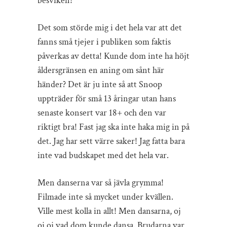
besviken!
Det som störde mig i det hela var att det
fanns små tjejer i publiken som faktis
påverkas av detta! Kunde dom inte ha höjt
åldersgränsen en aning om sånt här
händer? Det är ju inte så att Snoop
uppträder för små 13 åringar utan hans
senaste konsert var 18+ och den var
riktigt bra! Fast jag ska inte haka mig in på
det. Jag har sett värre saker! Jag fatta bara
inte vad budskapet med det hela var.
Men danserna var så jävla grymma!
Filmade inte så mycket under kvällen.
Ville mest kolla in allt! Men dansarna, oj
oj oj vad dom kunde dansa. Brudarna var